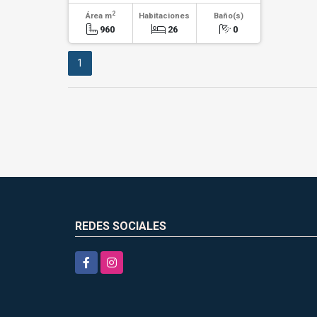
2
Área m
Habitaciones
Baño(s)
960
26
0
1
REDES SOCIALES
Facebook
Instagram