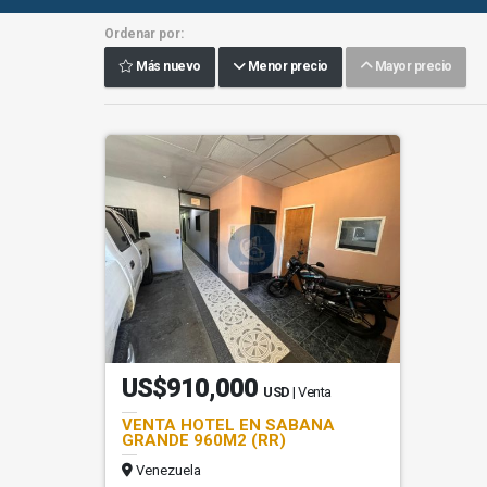
Ordenar por:
Más nuevo
Menor precio
Mayor precio
US$910,000
USD
| Venta
VENTA HOTEL EN SABANA
GRANDE 960M2 (RR)
Venezuela