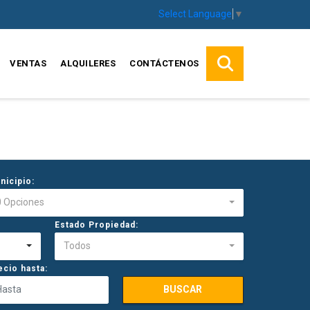
Select Language
▼
VENTAS
ALQUILERES
CONTÁCTENOS
nicipio:
0 Opciones
Estado Propiedad:
Todos
ecio hasta:
BUSCAR