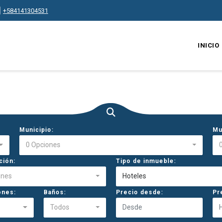
+584141304531
INICIO
Municipio:
Mu
0 Opciones
ción:
Tipo de inmueble:
ones
Hoteles
ones:
Baños:
Precio desde:
Pr
Todos