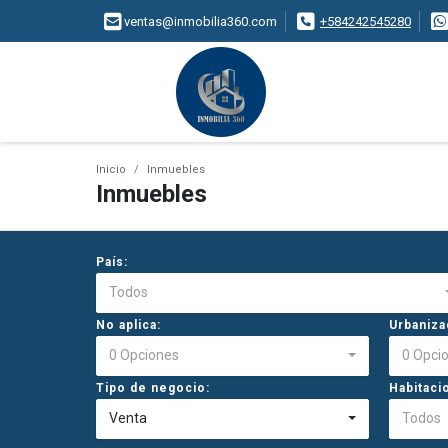
ventas@inmobilia360.com
+584242545280
Inicio
Inmuebles
Inmuebles
País:
Todos
No aplica:
Urbaniza
0 Opciones
0 Opci
Tipo de negocio:
Habitaci
Venta
Todos