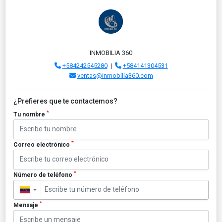
INMOBILIA 360
+584242545280
|
+584141304531
ventas@inmobilia360.com
¿Prefieres que te contactemos?
*
Tu nombre
*
Correo electrónico
*
Número de teléfono
▼
*
Mensaje