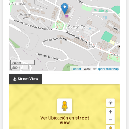
200 m
500 ft
Leaflet
| Wasi - ©
OpenStreetMap
Street View
Ver Ubicación
en
street
view