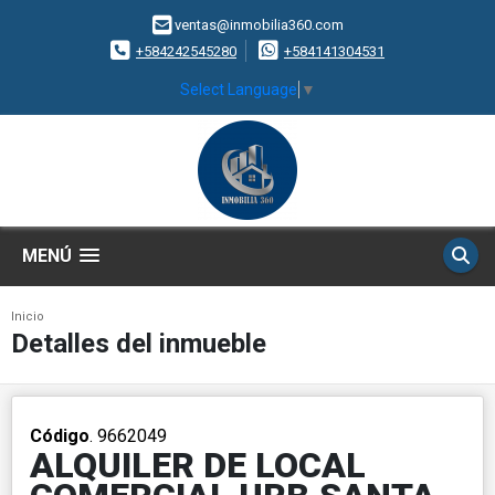
ventas@inmobilia360.com
+584242545280
+584141304531
Select Language
▼
MENÚ
Inicio
Detalles del inmueble
Código
. 9662049
ALQUILER DE LOCAL