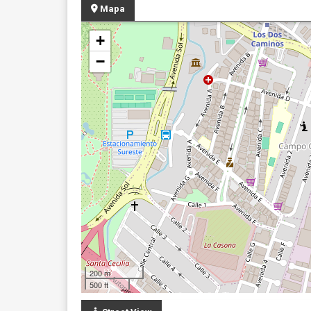
Mapa
+
−
200 m
500 ft