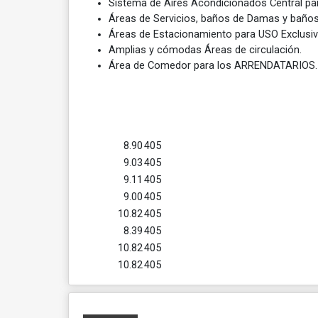
Sistema de Aires Acondicionados Central par
Áreas de Servicios, baños de Damas y baños
Áreas de Estacionamiento para USO Exclusivo
Amplias y cómodas Áreas de circulación.
Área de Comedor para los ARRENDATARIOS.
8.90
405
9.03
405
9.11
405
9.00
405
10.82
405
8.39
405
10.82
405
10.82
405