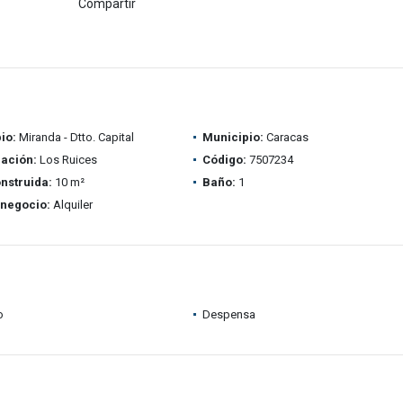
Compartir
io:
Miranda - Dtto. Capital
Municipio:
Caracas
ación:
Los Ruices
Código:
7507234
nstruida:
10 m²
Baño:
1
 negocio:
Alquiler
o
Despensa