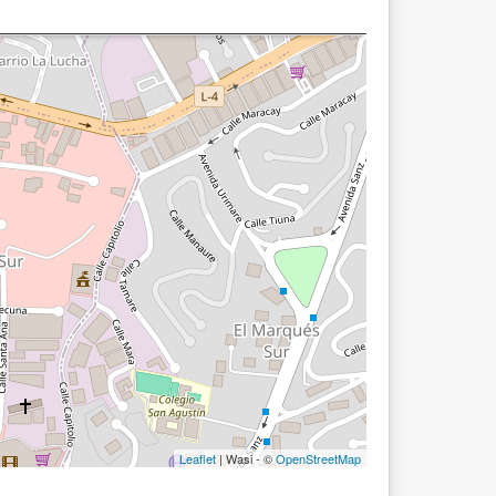
Leaflet
| Wasi - ©
OpenStreetMap