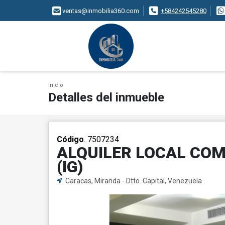
ventas@inmobilia360.com
+584242545280
Inicio
Detalles del inmueble
Código
. 7507234
ALQUILER LOCAL COM
(IG)
Caracas, Miranda - Dtto. Capital, Venezuela