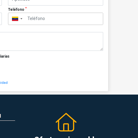
*
Teléfono
▼
iarias
cidad
N