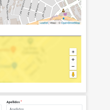
Leaflet
| Wasi - ©
OpenStreetMap
*
Apellidos