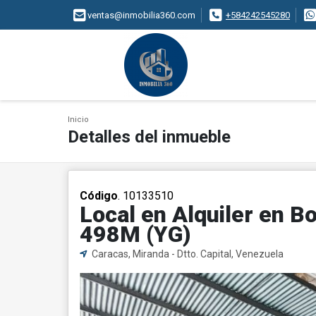
ventas@inmobilia360.com
+584242545280
Inicio
Detalles del inmueble
Código
. 10133510
Local en Alquiler en B
498M (YG)
Caracas, Miranda - Dtto. Capital, Venezuela