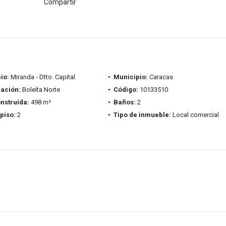
Compartir
io:
Miranda - Dtto. Capital
Municipio:
Caracas
ación:
Boleíta Norte
Código:
10133510
nstruida:
498 m²
Baños:
2
piso:
2
Tipo de inmueble:
Local comercial