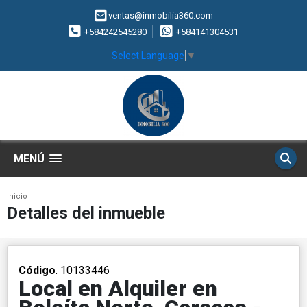
ventas@inmobilia360.com
+584242545280
+584141304531
Select Language
▼
MENÚ
Inicio
Detalles del inmueble
Código
. 10133446
Local en Alquiler en