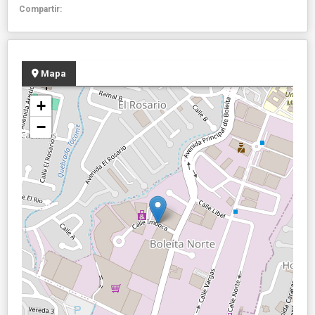
Compartir:
Mapa
+
−