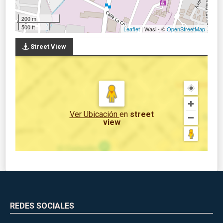
200 m
500 ft
Leaflet
| Wasi - ©
OpenStreetMap
Street View
Ver Ubicación
en
street
view
REDES SOCIALES