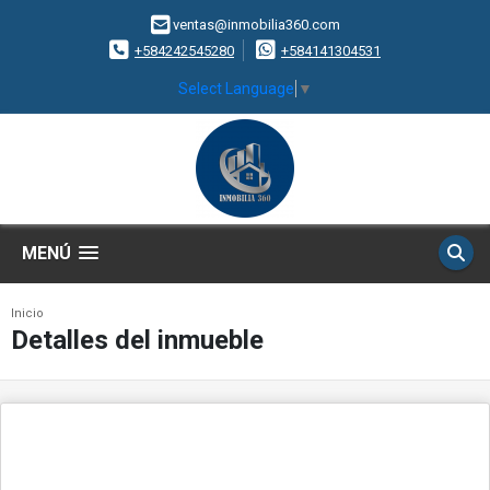
ventas@inmobilia360.com
+584242545280
+584141304531
Select Language
▼
MENÚ
Inicio
Detalles del inmueble