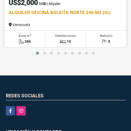
US$2,000
USD
| Alquiler
ALQUILER OFICINA BOLEITA NORTE 246 M2 (IG)
Venezuela
2
Área m
Habitaciones
Baño(s)
246
10
3
REDES SOCIALES
Facebook
Instagram