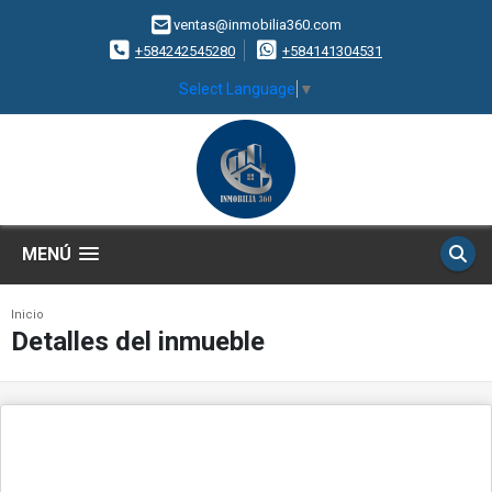
ventas@inmobilia360.com
+584242545280
+584141304531
Select Language
▼
MENÚ
Inicio
Detalles del inmueble