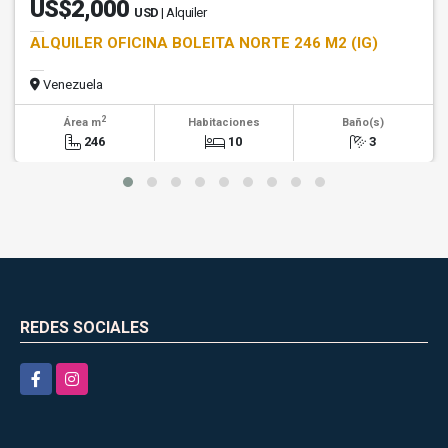
US$2,000
USD
| Alquiler
ALQUILER OFICINA BOLEITA NORTE 246 M2 (IG)
Venezuela
2
Área m
Habitaciones
Baño(s)
246
10
3
REDES SOCIALES
Facebook
Instagram